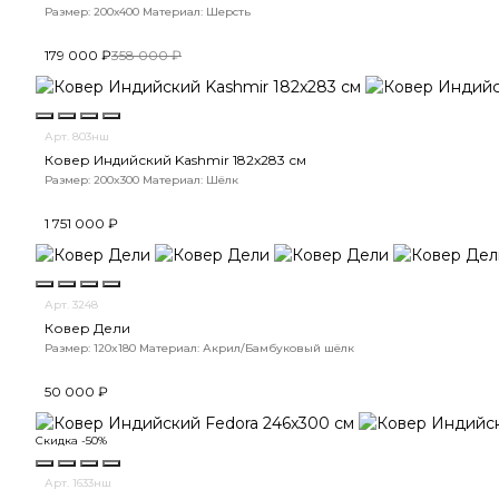
Размер: 200х400
Материал: Шерсть
179 000 ₽
358 000 ₽
Арт. 803нш
Ковер Индийский Kashmir 182x283 см
Размер: 200x300
Материал: Шёлк
1 751 000 ₽
Арт. 3248
Ковер Дели
Размер: 120x180
Материал: Акрил/Бамбуковый шёлк
50 000 ₽
Скидка -50%
Арт. 1633нш