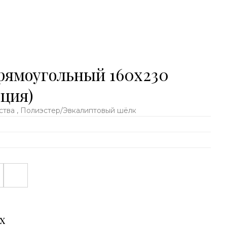
рямоугольный 160х230
ция)
тва , Полиэстер/Эвкалиптовый шёлк
х