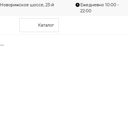
 Новорижское шоссе, 23-й
Ежедневно 10:00 -
22:00
Каталог
илю
Однотонные
Гео
е
Современные
Диз