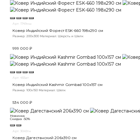
Арт. 1749нш
Ковер Индийский Форест ESK-660 198x290 см
Размер: 200x300
Материал: Шерсть и Шелк
999 000 ₽
Арт. 455ат
Ковер Индийский Kashmir Gombad 100x157 см
Размер: 100x150
Материал: Шёлк
534 000 ₽
Новинка
Скидка -50%
Арт. 3049тн
Ковер Дагестанский 206x390 см