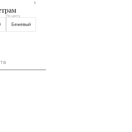
1
етрам
По цвету
0
Бежевый
та
а