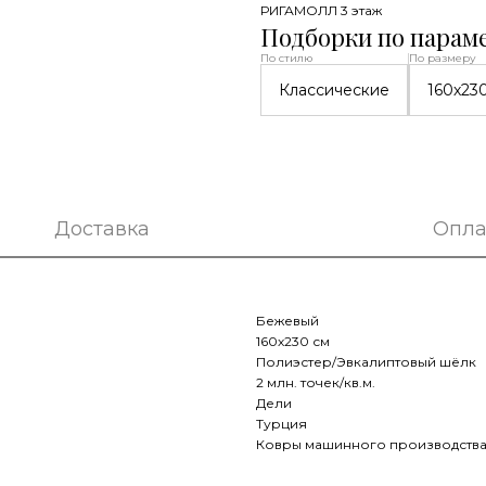
РИГАМОЛЛ 3 этаж
Подборки по парам
По стилю
По размеру
Классические
160х23
Доставка
Опла
Бежевый
160х230 см
Полиэстер/Эвкалиптовый шёлк
2 млн. точек/кв.м.
Дели
Турция
Ковры машинного производств