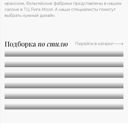
иранские, бельгийские фабрики представлены в нашем
салоне в ТЦ Рига Молл. А наши специалисты помогут
выбрать нужный дизайн.
Подборка
по стилю
Перейти в каталог
Абстракция
Однотонные
Геометрия
Классические
Современные
Дизайнерские