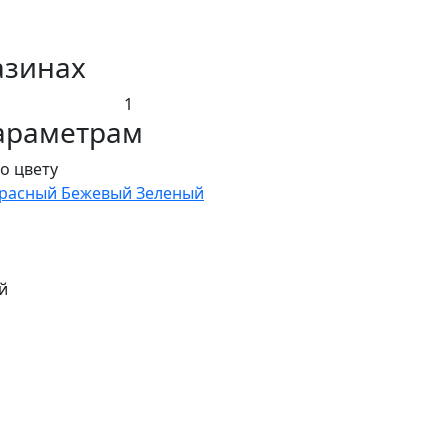
азинах
1
араметрам
о цвету
расный
Бежевый
Зеленый
й