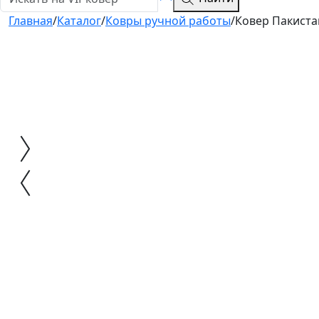
Главная
/
Каталог
/
Ковры ручной работы
/
Ковер Пакиста