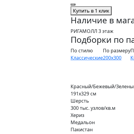
Купить в 1 клик
Наличие в маг
РИГАМОЛЛ 3 этаж
Подборки по п
По стилю
По размеру
П
Классические
200x300
К
Красный/Бежевый/Зелены
191x329 см
Шерсть
300 тыс. узлов/кв.м
Хериз
Медальон
Пакистан