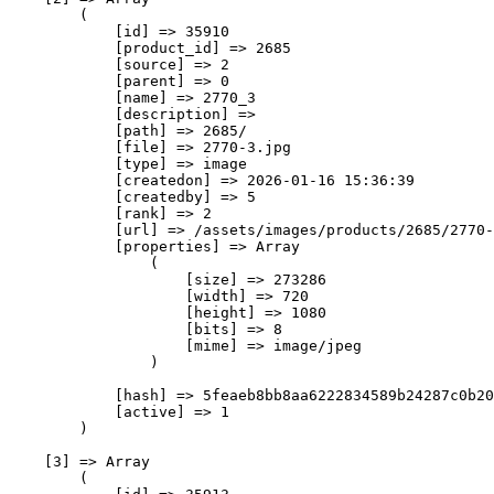
        (

            [id] => 35910

            [product_id] => 2685

            [source] => 2

            [parent] => 0

            [name] => 2770_3

            [description] => 

            [path] => 2685/

            [file] => 2770-3.jpg

            [type] => image

            [createdon] => 2026-01-16 15:36:39

            [createdby] => 5

            [rank] => 2

            [url] => /assets/images/products/2685/2770-
            [properties] => Array

                (

                    [size] => 273286

                    [width] => 720

                    [height] => 1080

                    [bits] => 8

                    [mime] => image/jpeg

                )

            [hash] => 5feaeb8bb8aa6222834589b24287c0b20
            [active] => 1

        )

    [3] => Array

        (
