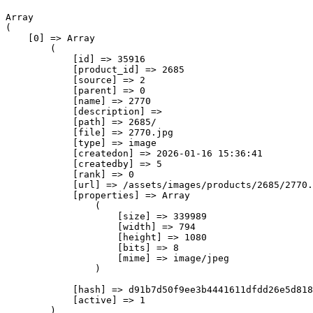
Array

(

    [0] => Array

        (

            [id] => 35916

            [product_id] => 2685

            [source] => 2

            [parent] => 0

            [name] => 2770

            [description] => 

            [path] => 2685/

            [file] => 2770.jpg

            [type] => image

            [createdon] => 2026-01-16 15:36:41

            [createdby] => 5

            [rank] => 0

            [url] => /assets/images/products/2685/2770.
            [properties] => Array

                (

                    [size] => 339989

                    [width] => 794

                    [height] => 1080

                    [bits] => 8

                    [mime] => image/jpeg

                )

            [hash] => d91b7d50f9ee3b4441611dfdd26e5d818
            [active] => 1

        )
