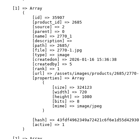
    [1] => Array

        (

            [id] => 35907

            [product_id] => 2685

            [source] => 2

            [parent] => 0

            [name] => 2770_1

            [description] => 

            [path] => 2685/

            [file] => 2770-1.jpg

            [type] => image

            [createdon] => 2026-01-16 15:36:38

            [createdby] => 5

            [rank] => 1

            [url] => /assets/images/products/2685/2770-
            [properties] => Array

                (

                    [size] => 324123

                    [width] => 720

                    [height] => 1080

                    [bits] => 8

                    [mime] => image/jpeg

                )

            [hash] => 43fdf4962349a72421c6f6e1d55d42930
            [active] => 1

        )

    [2] => Array
