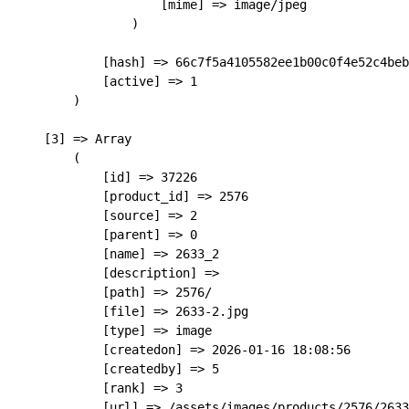
                    [mime] => image/jpeg

                )

            [hash] => 66c7f5a4105582ee1b00c0f4e52c4beb
            [active] => 1

        )

    [3] => Array

        (

            [id] => 37226

            [product_id] => 2576

            [source] => 2

            [parent] => 0

            [name] => 2633_2

            [description] => 

            [path] => 2576/

            [file] => 2633-2.jpg

            [type] => image

            [createdon] => 2026-01-16 18:08:56

            [createdby] => 5

            [rank] => 3

            [url] => /assets/images/products/2576/2633