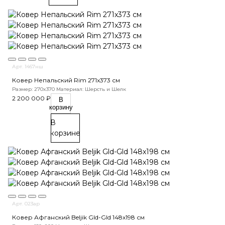
Арт. 1467нш
Ковер Непальский Rim 271x373 см
Размер: 270x370
Материал: Шерсть и Шелк
2 200 000 ₽
В
корзину
В
корзине
Арт. 023ар
Ковер Афганский Beljik Gld-Gld 148x198 см