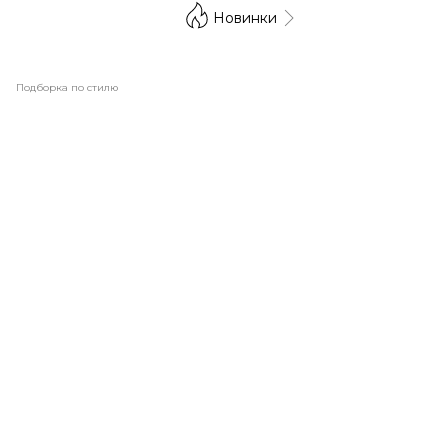
Новинки
Подборка по стилю
Абстракция
Однотонные
Геометрия
Классические
Современные