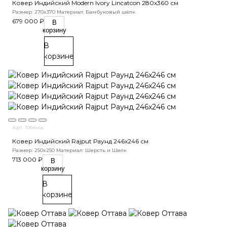
Ковер Индийский Modern Ivory Lincatcon 280x360 см
Размер: 270x370
Материал: Бамбуковый шёлк
679 000 ₽
В
корзину
В
корзине
Арт. 1064нш
Ковер Индийский Rajput Раунд 246x246 см
Размер: 250x250
Материал: Шерсть и Шелк
713 000 ₽
В
корзину
В
корзине