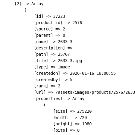
    [2] => Array

        (

            [id] => 37223

            [product_id] => 2576

            [source] => 2

            [parent] => 0

            [name] => 2633_3

            [description] => 

            [path] => 2576/

            [file] => 2633-3.jpg

            [type] => image

            [createdon] => 2026-01-16 18:08:55

            [createdby] => 5

            [rank] => 2

            [url] => /assets/images/products/2576/2633
            [properties] => Array

                (

                    [size] => 275220

                    [width] => 720

                    [height] => 1080

                    [bits] => 8
