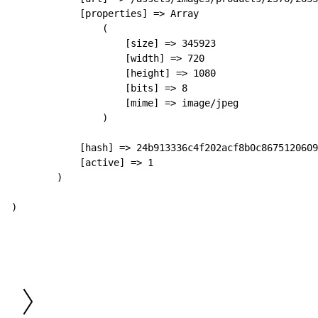
            [properties] => Array

                (

                    [size] => 345923

                    [width] => 720

                    [height] => 1080

                    [bits] => 8

                    [mime] => image/jpeg

                )

            [hash] => 24b913336c4f202acf8b0c8675120609
            [active] => 1

        )
