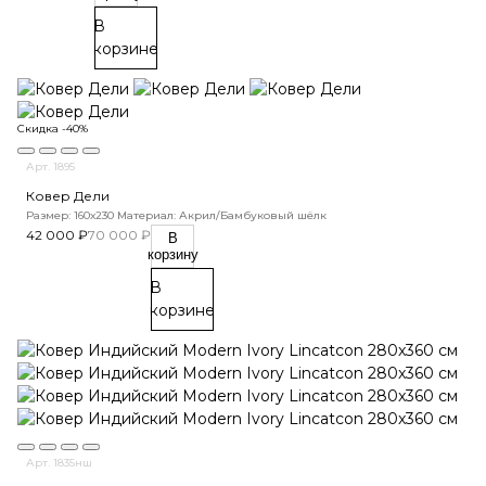
В
корзине
Скидка -40%
Арт. 1895
Ковер Дели
Размер: 160х230
Материал: Акрил/Бамбуковый шёлк
42 000 ₽
70 000 ₽
В
корзину
В
корзине
Арт. 1835нш