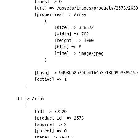
            [rank] => 0

            [url] => /assets/images/products/2576/2633
            [properties] => Array

                (

                    [size] => 338672

                    [width] => 762

                    [height] => 1080

                    [bits] => 8

                    [mime] => image/jpeg

                )

            [hash] => 9d93b58b70b9d1b4b3e13b09a338515e
            [active] => 1

        )

    [1] => Array

        (

            [id] => 37220

            [product_id] => 2576

            [source] => 2

            [parent] => 0

            [name] => 2633_1
