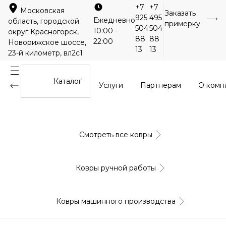
+7
+7
Московская
Заказать
925
495
Ежедневно
область, городской
примерку
504
504
10:00 -
округ Красногорск,
88
88
22:00
Новорижское шоссе,
13
13
23-й километр, вл2с1
Каталог
Услуги
Партнерам
О комп
Смотреть все ковры
Ковры ручной работы
Ковры машинного производства