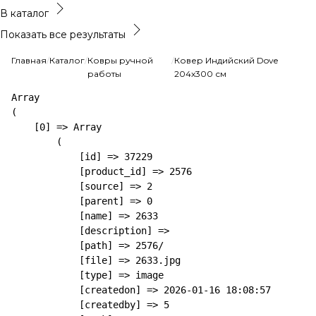
В каталог
Показать все результаты
Главная
/
Каталог
/
Ковры ручной
/
Ковер Индийский Dove
работы
204x300 см
Array

(

    [0] => Array

        (

            [id] => 37229

            [product_id] => 2576

            [source] => 2

            [parent] => 0

            [name] => 2633

            [description] => 

            [path] => 2576/

            [file] => 2633.jpg

            [type] => image

            [createdon] => 2026-01-16 18:08:57

            [createdby] => 5
