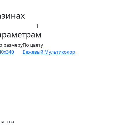
азинах
1
араметрам
о размеру
По цвету
40x340
Бежевый
Мультиколор
одства