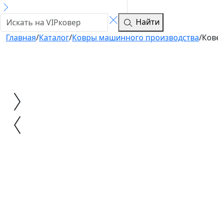
Найти
Главная
/
Каталог
/
Ковры машинного производства
/
Ков