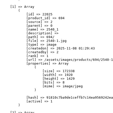
    [1] => Array

        (

            [id] => 22025

            [product_id] => 694

            [source] => 2

            [parent] => 0

            [name] => 2540_1

            [description] => 

            [path] => 694/

            [file] => 2540-1.jpg

            [type] => image

            [createdon] => 2025-11-08 01:29:43

            [createdby] => 2

            [rank] => 1

            [url] => /assets/images/products/694/2540-1
            [properties] => Array

                (

                    [size] => 172338

                    [width] => 1920

                    [height] => 1429

                    [bits] => 8

                    [mime] => image/jpeg

                )

            [hash] => 91810c7ba9de1ceffb7c14ea9569242ea
            [active] => 1

        )

    [2] => Array
