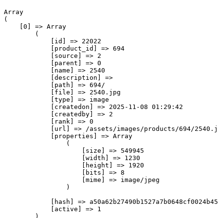
Array

(

    [0] => Array

        (

            [id] => 22022

            [product_id] => 694

            [source] => 2

            [parent] => 0

            [name] => 2540

            [description] => 

            [path] => 694/

            [file] => 2540.jpg

            [type] => image

            [createdon] => 2025-11-08 01:29:42

            [createdby] => 2

            [rank] => 0

            [url] => /assets/images/products/694/2540.j
            [properties] => Array

                (

                    [size] => 549945

                    [width] => 1230

                    [height] => 1920

                    [bits] => 8

                    [mime] => image/jpeg

                )

            [hash] => a50a62b27490b1527a7b0648cf0024b45
            [active] => 1

        )
