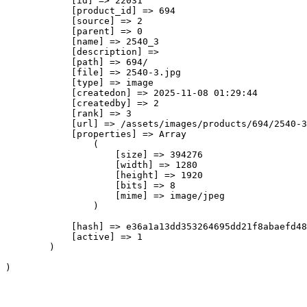
            [id] => 22031

            [product_id] => 694

            [source] => 2

            [parent] => 0

            [name] => 2540_3

            [description] => 

            [path] => 694/

            [file] => 2540-3.jpg

            [type] => image

            [createdon] => 2025-11-08 01:29:44

            [createdby] => 2

            [rank] => 3

            [url] => /assets/images/products/694/2540-3
            [properties] => Array

                (

                    [size] => 394276

                    [width] => 1280

                    [height] => 1920

                    [bits] => 8

                    [mime] => image/jpeg

                )

            [hash] => e36a1a13dd353264695dd21f8abaefd48
            [active] => 1

        )
