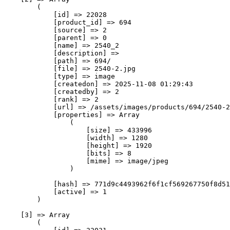
        (

            [id] => 22028

            [product_id] => 694

            [source] => 2

            [parent] => 0

            [name] => 2540_2

            [description] => 

            [path] => 694/

            [file] => 2540-2.jpg

            [type] => image

            [createdon] => 2025-11-08 01:29:43

            [createdby] => 2

            [rank] => 2

            [url] => /assets/images/products/694/2540-2
            [properties] => Array

                (

                    [size] => 433996

                    [width] => 1280

                    [height] => 1920

                    [bits] => 8

                    [mime] => image/jpeg

                )

            [hash] => 771d9c4493962f6f1cf569267750f8d51
            [active] => 1

        )

    [3] => Array

        (
