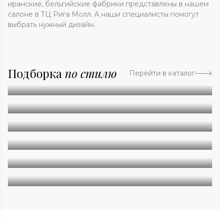
иранские, бельгийские фабрики представлены в нашем
салоне в ТЦ Рига Молл. А наши специалисты помогут
выбрать нужный дизайн.
Подборка
по стилю
Перейти в каталог
Абстракция
Однотонные
Геометрия
Классические
Современные
Дизайнерские