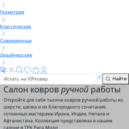
Геометрия
Классические
Современные
Дизайнерские
Найти
Салон ковров
ручной
работы
Откройте для себя тысячи ковров ручной работы из
шерсти, шелка и их благородного сочетания,
сотканных мастерами Ирана, Индии, Непала и
Афганистана. Коллекция представлена в нашем
салоне в ТРК Рига Молл